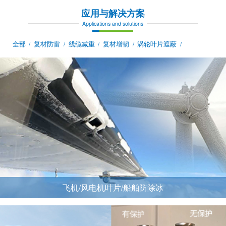
应用与解决方案
Applications and solutions
全部
复材防雷
线缆减重
复材增韧
涡轮叶片遮蔽
/
/
/
/
/
飞机/风电机叶片/船舶防除冰