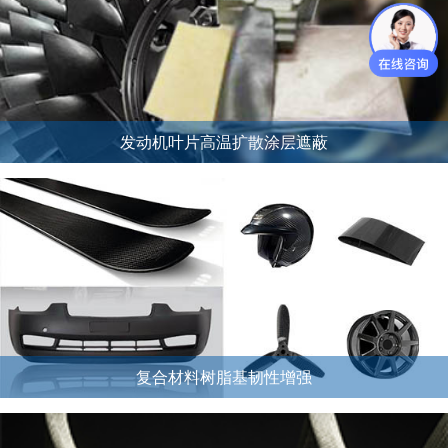
发动机叶片高温扩散涂层遮蔽
复合材料树脂基韧性增强