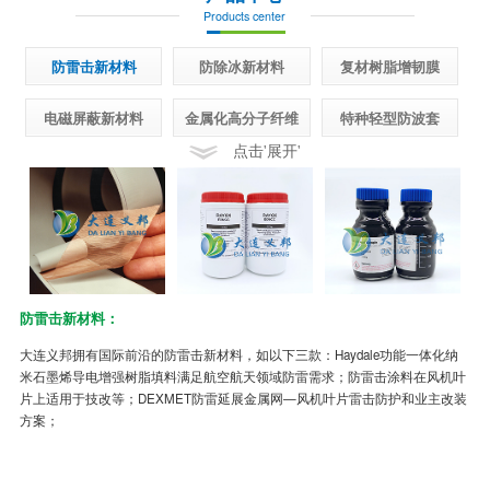
Products center
防雷击新材料
防除冰新材料
复材树脂增韧膜
电磁屏蔽新材料
金属化高分子纤维
特种轻型防波套
点击'展开'
防雷击新材料：
半
大连义邦拥有国际前沿的防雷击新材料，如以下三款：Haydale功能一体化纳
先
米石墨烯导电增强树脂填料满足航空航天领域防雷需求；防雷击涂料在风机叶
面
片上适用于技改等；DEXMET防雷延展金属网—风机叶片雷击防护和业主改装
制
方案；
冰