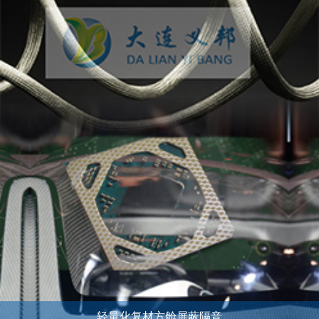
轻量化复材方舱屏蔽隔音