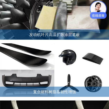
发动机叶片高温扩散涂层遮蔽
复合材料树脂基韧性增强