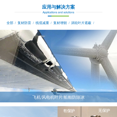
应用与解决方案
Applications and solutions
全部
复材防雷
线缆减重
复材增韧
涡轮叶片遮蔽
/
/
/
/
/
飞机/风电机叶片/船舶防除冰