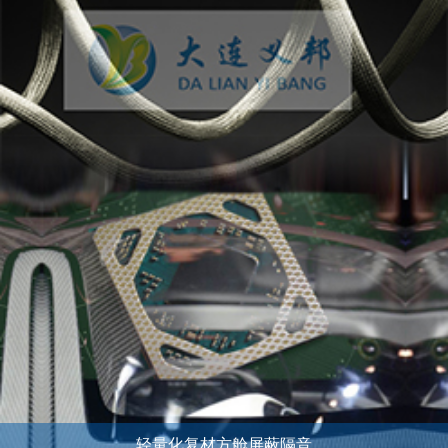
轻量化复材方舱屏蔽隔音