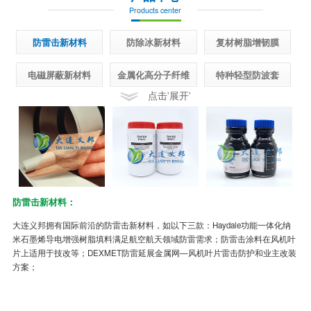
Products center
防雷击新材料
防除冰新材料
复材树脂增韧膜
电磁屏蔽新材料
金属化高分子纤维
特种轻型防波套
点击'展开'
防雷击新材料：
半
大连义邦拥有国际前沿的防雷击新材料，如以下三款：Haydale功能一体化纳
先
米石墨烯导电增强树脂填料满足航空航天领域防雷需求；防雷击涂料在风机叶
面
片上适用于技改等；DEXMET防雷延展金属网—风机叶片雷击防护和业主改装
制
方案；
冰