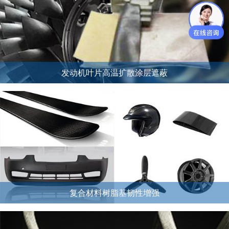
发动机叶片高温扩散涂层遮蔽
复合材料树脂基韧性增强