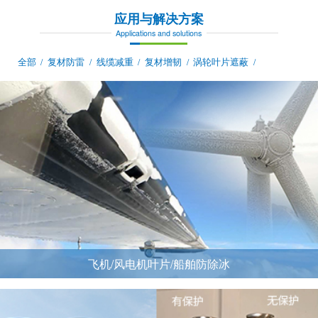
应用与解决方案
Applications and solutions
全部
复材防雷
线缆减重
复材增韧
涡轮叶片遮蔽
/
/
/
/
/
飞机/风电机叶片/船舶防除冰