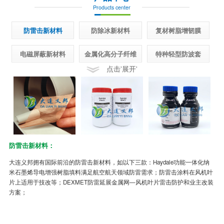
Products center
防雷击新材料
防除冰新材料
复材树脂增韧膜
电磁屏蔽新材料
金属化高分子纤维
特种轻型防波套
点击'展开'
防雷击新材料：
半
大连义邦拥有国际前沿的防雷击新材料，如以下三款：Haydale功能一体化纳
先
米石墨烯导电增强树脂填料满足航空航天领域防雷需求；防雷击涂料在风机叶
面
片上适用于技改等；DEXMET防雷延展金属网—风机叶片雷击防护和业主改装
制
方案；
冰