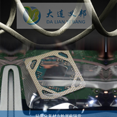
轻量化复材方舱屏蔽隔音