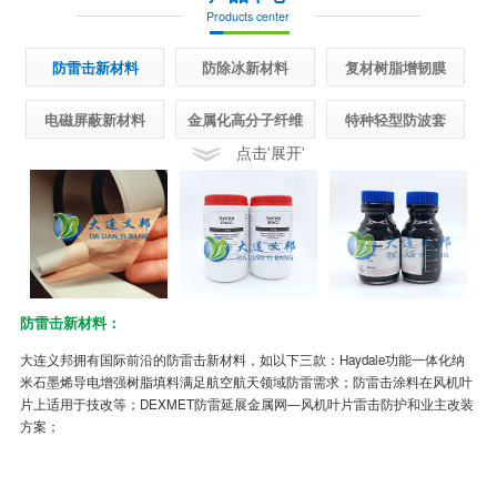
Products center
防雷击新材料
防除冰新材料
复材树脂增韧膜
电磁屏蔽新材料
金属化高分子纤维
特种轻型防波套
点击'展开'
防雷击新材料：
半
大连义邦拥有国际前沿的防雷击新材料，如以下三款：Haydale功能一体化纳
先
米石墨烯导电增强树脂填料满足航空航天领域防雷需求；防雷击涂料在风机叶
面
片上适用于技改等；DEXMET防雷延展金属网—风机叶片雷击防护和业主改装
制
方案；
冰