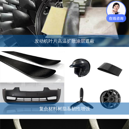
发动机叶片高温扩散涂层遮蔽
复合材料树脂基韧性增强