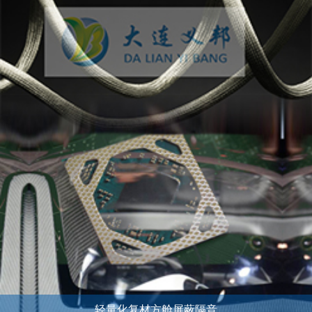
轻量化复材方舱屏蔽隔音