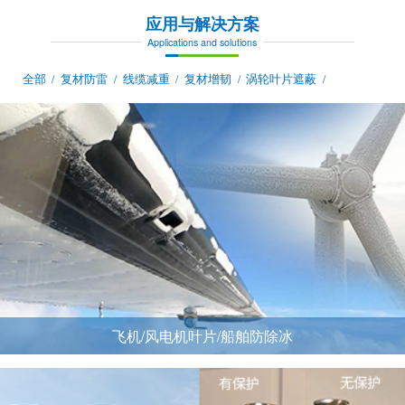
应用与解决方案
Applications and solutions
全部
复材防雷
线缆减重
复材增韧
涡轮叶片遮蔽
/
/
/
/
/
飞机/风电机叶片/船舶防除冰