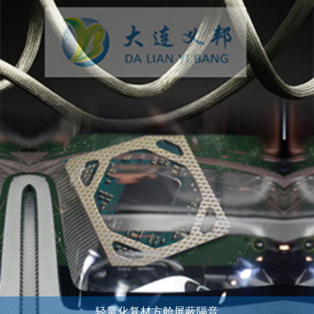
轻量化复材方舱屏蔽隔音