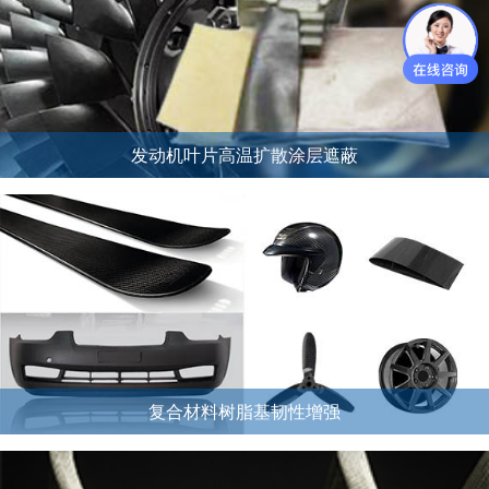
发动机叶片高温扩散涂层遮蔽
复合材料树脂基韧性增强