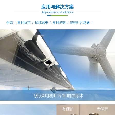
应用与解决方案
Applications and solutions
全部
复材防雷
线缆减重
复材增韧
涡轮叶片遮蔽
/
/
/
/
/
飞机/风电机叶片/船舶防除冰