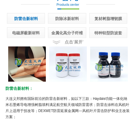
Products center
防雷击新材料
防除冰新材料
复材树脂增韧膜
电磁屏蔽新材料
金属化高分子纤维
特种轻型防波套
点击'展开'
防雷击新材料：
半
大连义邦拥有国际前沿的防雷击新材料，如以下三款：Haydale功能一体化纳
先
米石墨烯导电增强树脂填料满足航空航天领域防雷需求；防雷击涂料在风机叶
面
片上适用于技改等；DEXMET防雷延展金属网—风机叶片雷击防护和业主改装
制
方案；
冰