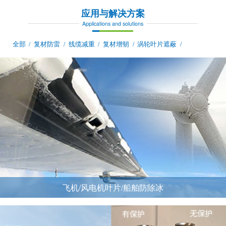
应用与解决方案
Applications and solutions
全部
复材防雷
线缆减重
复材增韧
涡轮叶片遮蔽
/
/
/
/
/
飞机/风电机叶片/船舶防除冰