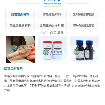
Products center
防雷击新材料
防除冰新材料
复材树脂增韧膜
电磁屏蔽新材料
金属化高分子纤维
特种轻型防波套
点击'展开'
防雷击新材料：
半
大连义邦拥有国际前沿的防雷击新材料，如以下三款：Haydale功能一体化纳
先
米石墨烯导电增强树脂填料满足航空航天领域防雷需求；防雷击涂料在风机叶
面
片上适用于技改等；DEXMET防雷延展金属网—风机叶片雷击防护和业主改装
制
方案；
冰