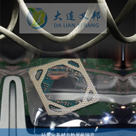
轻量化复材方舱屏蔽隔音