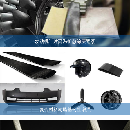
发动机叶片高温扩散涂层遮蔽
复合材料树脂基韧性增强