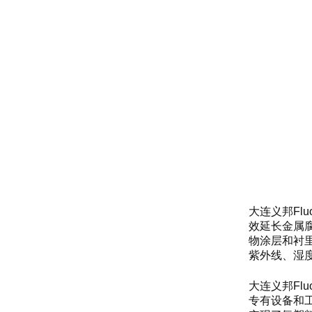
大连义邦Fl
效延长金属
物涂层和衬
紫外线、湿
大连义邦Fl
专有设备和工艺