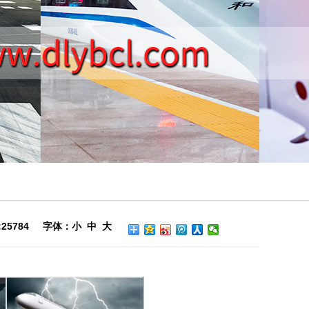
:25784 字体：
小
中
大