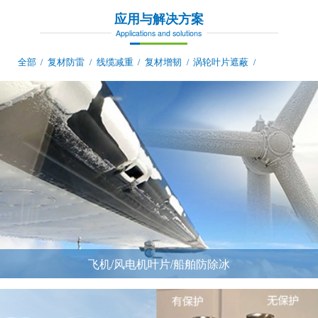
应用与解决方案
Applications and solutions
全部
复材防雷
线缆减重
复材增韧
涡轮叶片遮蔽
/
/
/
/
/
飞机/风电机叶片/船舶防除冰