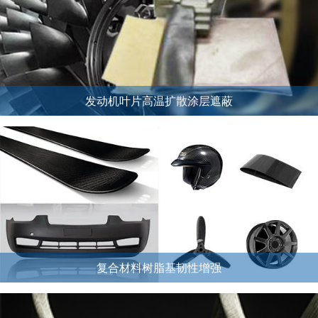
发动机叶片高温扩散涂层遮蔽
复合材料树脂基韧性增强