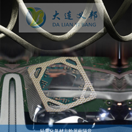
轻量化复材方舱屏蔽隔音