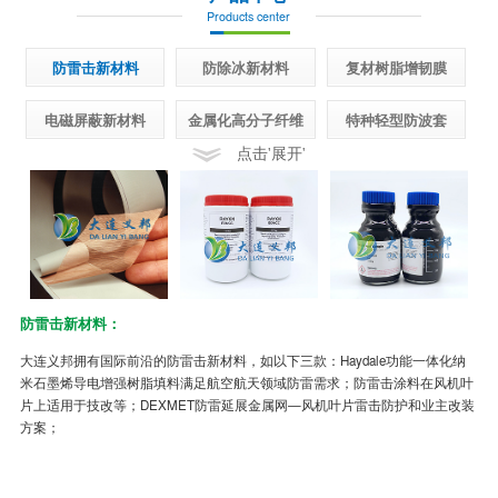
Products center
防雷击新材料
防除冰新材料
复材树脂增韧膜
电磁屏蔽新材料
金属化高分子纤维
特种轻型防波套
点击'展开'
防雷击新材料：
半
大连义邦拥有国际前沿的防雷击新材料，如以下三款：Haydale功能一体化纳
先
米石墨烯导电增强树脂填料满足航空航天领域防雷需求；防雷击涂料在风机叶
面
片上适用于技改等；DEXMET防雷延展金属网—风机叶片雷击防护和业主改装
制
方案；
冰