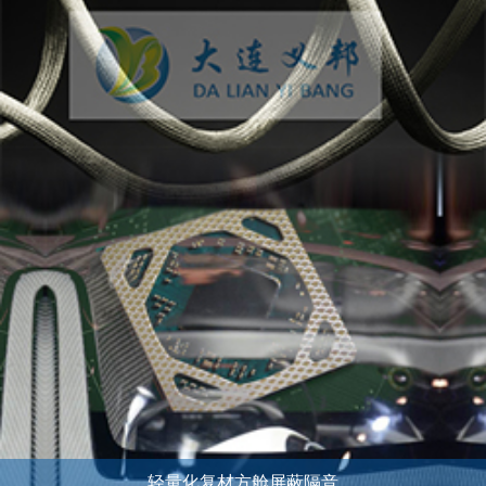
轻量化复材方舱屏蔽隔音