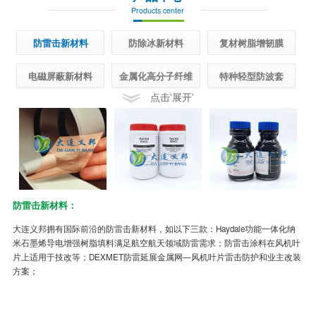
Products center
防雷击新材料
防除冰新材料
复材树脂增韧膜
电磁屏蔽新材料
金属化高分子纤维
特种轻型防波套
点击'展开'
防雷击新材料：
半
大连义邦拥有国际前沿的防雷击新材料，如以下三款：Haydale功能一体化纳
先
米石墨烯导电增强树脂填料满足航空航天领域防雷需求；防雷击涂料在风机叶
面
片上适用于技改等；DEXMET防雷延展金属网—风机叶片雷击防护和业主改装
制
方案；
冰