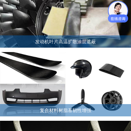
发动机叶片高温扩散涂层遮蔽
复合材料树脂基韧性增强