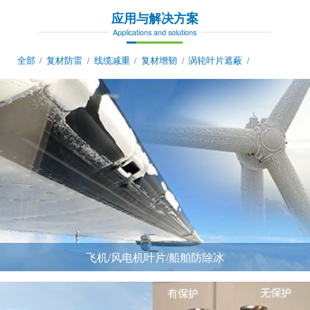
应用与解决方案
Applications and solutions
全部
复材防雷
线缆减重
复材增韧
涡轮叶片遮蔽
/
/
/
/
/
飞机/风电机叶片/船舶防除冰