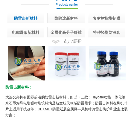
Products center
防雷击新材料
防除冰新材料
复材树脂增韧膜
电磁屏蔽新材料
金属化高分子纤维
特种轻型防波套
点击'展开'
防雷击新材料：
半
大连义邦拥有国际前沿的防雷击新材料，如以下三款：Haydale功能一体化纳
先
米石墨烯导电增强树脂填料满足航空航天领域防雷需求；防雷击涂料在风机叶
面
片上适用于技改等；DEXMET防雷延展金属网—风机叶片雷击防护和业主改装
制
方案；
冰