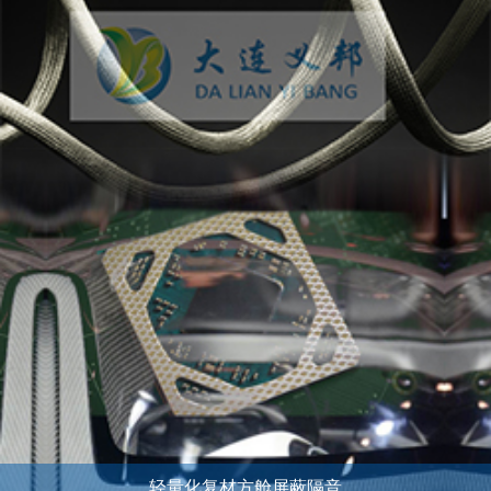
轻量化复材方舱屏蔽隔音