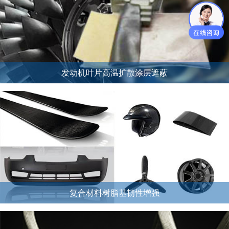
发动机叶片高温扩散涂层遮蔽
复合材料树脂基韧性增强