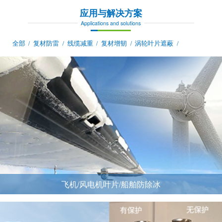
应用与解决方案
Applications and solutions
全部
复材防雷
线缆减重
复材增韧
涡轮叶片遮蔽
/
/
/
/
/
飞机/风电机叶片/船舶防除冰